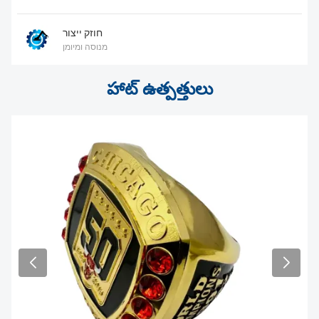
న్యూస్
חוזק ייצור
מנוסה ומיומן
హాట్ ఉత్పత్తులు