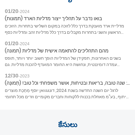
01/20
-2024
בואו נדבר על תהליך ייצור מדליות הארד (תמונות)
מדליית ארד מוענקת בדרך כלל לזוכה במקום השלישי בתחרות. הזוכים
הראשון והשני בתחרות מקבלים בדרך כלל מדליות זהב ומדליות כסף
בהתאמה. אומרים שהנוהג היה חלוץ על ידי מלך יהודי.
01/20
-2024
מהם התהליכים להתאמה אישית של מדליות (תמונה)
בשנים האחרונות, תפקידן של המדליות הופך חשוב יותר ויותר, תופס
עמדה דומיננטית, ונחושת היא החומר המועדף להכנת מדליות. גם
המראה של מדליות המתכת המיוצרות יפה מאוד. חומר מתכת זה רך
12/30
-2023
יחסית. תהליך התאמה אישית של המדליות הוא איזה סוג של דבר? בואו
יוסף מטאל מאחל לכל הלקוחות והחברים מבית ומחוץ: שנה טובה, בריאות ובטיחות, אושר משפחתי וכל טוב! (תְמוּנָה)
ללמוד עוד על זה עם העורך של ג'וזף מטאל.
לרגל יום השנה החדשה בשנת 2024, דונגגוואן יוסף מַתֶכֶת מוצרים
שיתוף., בע"מ מאחלת בכנות ללקוחות וחברים מקומיים וזרים מכל תחומי
החיים: שנה טובה, קריירה מוצלחת וחיים מאושרים. שהאושר תמיד ילווה
אותך והאושר לנצח! אני מאחל לך קריירה משגשגת, משאבים כספיים
בשפע, בריאות טובה, שלווה ואושר! בשנה החדשה, מי יתן שתלווה אתכם
בנוף יפהפה ובאושר לאורך הדרך.
కేసులు