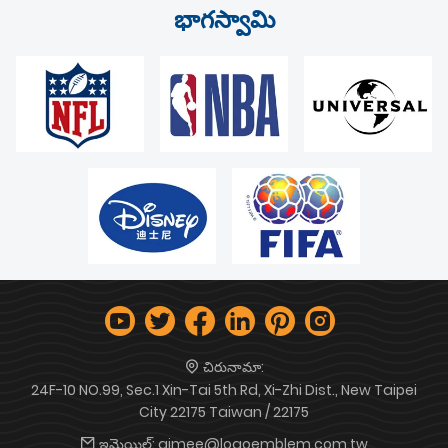
భాగస్వామి
చిరునామా:
24F-10 NO.99, Sec.1 Xin-Tai 5th Rd, Xi-Zhi Dist., New Taipei
City 22175 Taiwan / 22175
ఇమెయిల్:
aimee@logoemblem.com.tw