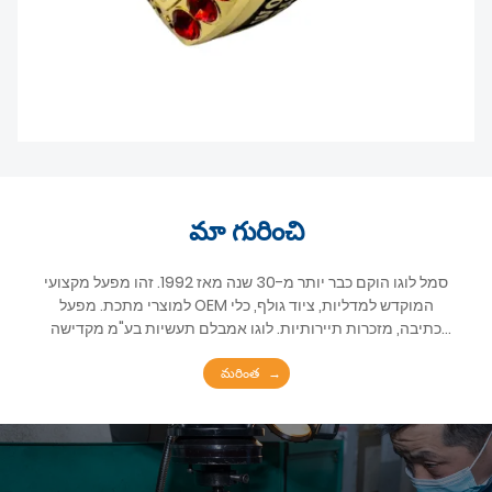
మా గురించి
סמל לוגו הוקם כבר יותר מ-30 שנה מאז 1992. זהו מפעל מקצועי
למוצרי מתכת. מפעל OEM המוקדש למדליות, ציוד גולף, כלי
כתיבה, מזכרות תיירותיות. לוגו אמבלם תעשיות בע"מ מקדישה
לעיצוב, ייצור וייצוא של מדליות ספורט העשויות מסגסוגת אבץ. אנו
మరింత
מייצרים את המדליות של מרוצי מרתון הנערכים בערים גדולות בכל
רחבי העולם עבור לקוחותינו, במיוחד אלה בארצות הברית ובמדינות
אירופה. סֵמֶל סֵמֶל תעשיות שיתוף. בע"מ ממוקמת בעיר ג'אנגמוטו,
דונגגוואן, מחוז גואנגדונג. מאז שהחברה שלנו נוסדה בשנת 1992, יש
לנו היסטוריה ארוכה של 30 שנה בענף זה עד כה. מעיצוב יצירות
אמנות, חריטה של ​​התבניות, יציקה, ליטוש, ציפוי, מילוי צבע ועד