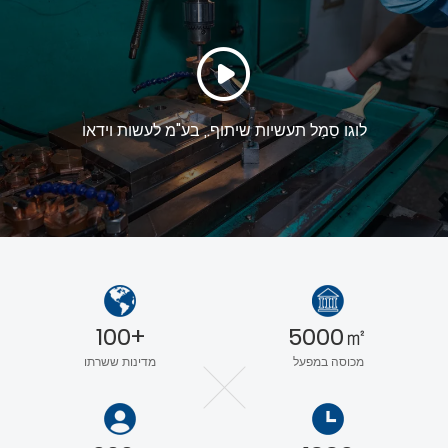
אריזה,
לוגו סֵמֶל תעשיות שיתוף., בע"מ לעשות וידאו
100+
5000㎡
מכוסה במפעל
מדינות ששרתו