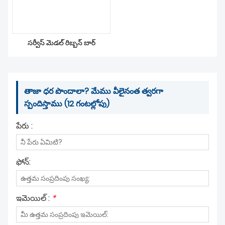
సర్వీస్ మెడల్ రిబ్బన్ బార్
తాజా ధర పొందాలా? మేము వీలైనంత త్వరగా
స్పందిస్తాము (12 గంటల్లోపు)
పేరు :
ఫోన్:
ఇమెయిల్ :
*