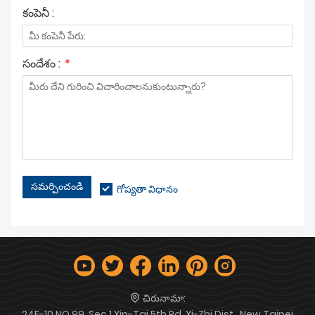
కంపెనీ :
సందేశం :
*
సమర్పించండి
గోప్యతా విధానం
చిరునామా:
24F-10 NO.99, Sec.1 Xin-Tai 5th Rd, Xi-Zhi Dist., New Taipei