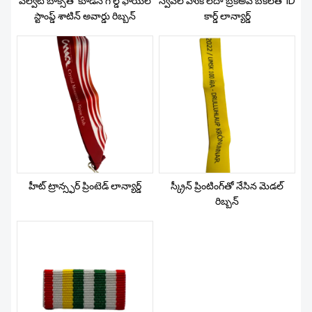
వెల్వెట్ బాక్స్‌తో కూడిన గోల్డ్ ఫాయిల్
స్వివెల్ హుక్ లేదా బ్రేక్‌అవే బకిల్‌తో ID
న్యూస్
స్టాంప్డ్ శాటిన్ అవార్డు రిబ్బన్
కార్డ్ లాన్యార్డ్
హీట్ ట్రాన్స్ఫర్ ప్రింటెడ్ లాన్యార్డ్
స్క్రీన్ ప్రింటింగ్‌తో నేసిన మెడల్
రిబ్బన్