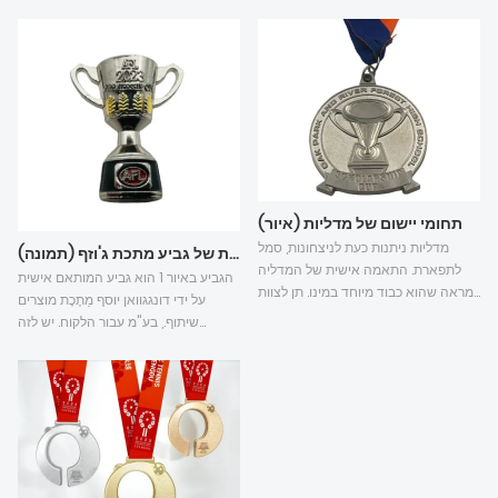
תחומי יישום של מדליות (איור)
מדליות ניתנות כעת לניצחונות, סמל
מארז מותאם אישית של גביע מתכת ג'וזף (תמונה)
לתפארת. התאמה אישית של המדליה
הגביע באיור 1 הוא גביע המותאם אישית
מראה שהוא כבוד מיוחד במינו. תן לצוות
על ידי דונגגוואן יוסף מַתֶכֶת מוצרים
של ג'וזף מטאל להראות לך את הידע של
שיתוף., בע"מ עבור הלקוח. יש לזה
התאמה אישית של מדליות:
משמעות מאוד חשובה. הלקוח דיבר
מאוד על עיצוב המוצר וייצורו של ג'וזף
מתכת.