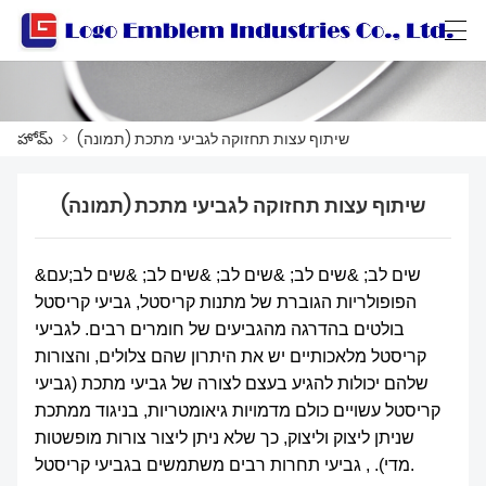
Català
Български
বাংলা ভাষার
العربية
שיתוף עצות תחזוקה לגביעי מתכת (תמונה)
>
హోమ్
שיתוף עצות תחזוקה לגביעי מתכת (תמונה)
హోమ్
ఉత్పత్తులు
&שים לב; &שים לב; &שים לב; &שים לב; &שים לב;עם
వర్క్‌షాప్
הפופולריות הגוברת של מתנות קריסטל, גביעי קריסטל
בולטים בהדרגה מהגביעים של חומרים רבים. לגביעי
మా గురించి
קריסטל מלאכותיים יש את היתרון שהם צלולים, והצורות
שלהם יכולות להגיע בעצם לצורה של גביעי מתכת (גביעי
మమ్మల్ని సంప్రదించండి
קריסטל עשויים כולם מדמויות גיאומטריות, בניגוד ממתכת
שניתן ליצוק וליצוק, כך שלא ניתן ליצור צורות מופשטות
ఉత్పత్తి కేటలాగ్
מדי). , גביעי תחרות רבים משתמשים בגביעי קריסטל.