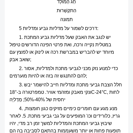
חַג הַמוֹלָד
הִתקַשְׁרוּת
תמונה
5 דרכים לשמור על מדליות גביע ומדליות:
1. יש לנגב את האבק שעל מדליות גביע המתכת
במטלית נקייה ורכה, ואת פרטי הפינה הדורשים טיפול
מיוחד יש להבריש במברשת רכה או לינוק או לפוצץ עם
שואב אבק;
2. כדי למנוע נזק מכני לגביעי מתכת ולמדליות, אסור
להם להתנגש זה בזה או להיות מוערמים;
3. חלל הצבת גביעי מתכת ומדליות חייב להישמר יבש
ונקי מאבק ומזהמי אוויר. טמפרטורה ב-18°C-24°C, לחות
יחסית של 40%-50%; מֵדַלִיָה
4. מנע מגע עם חומרים כימיים מזיקים כגון חומצות,
גריז, כלורידים וכו' המופיעים על גבי גביעי מתכת. 5. לאחר
שיבוץ גביעי המתכת והמדליות למשך זמן רב מדי, יהיו
תופעות פחות או יותר משעממות בהתאם לסביבה בה הם