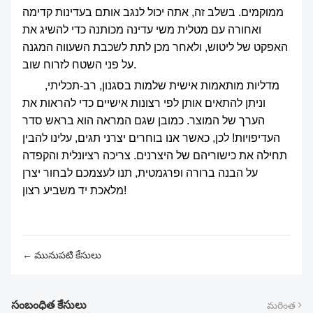
ממוקמים. בשלב זה, אתה יכול לנגב אותם בעדינות קדימה
ואחורה עם מטלית משי עדינה מכותנה כדי להשיג את
האפקט של ליטוש, ולאחר מכן לתת לשכבת השעווה המגנה
על פני השטח לזרוח שוב.
מדליות מותאמות אישית שלמות בסגנון, רב-תכליתי,
וניתן להתאים אותן לפי רצונות אישיים כדי להראות את
הערך של המוצר. כמובן שגם המראה הוא בראש סדר
העדיפויות! לכן, כאשר אנו בוחרים יצרני תגים, עלינו להבין
תחילה את כישוריהם של היצרנים. צריכה רציונלית והקפדה
על הבנה ברורה ופרגמטית, תנו לעצמכם לבחור יצרן
מלאכת יד משביע רצון!
← మునుపటి కేసులు
సంబంధిత కేసులు
మరింత >