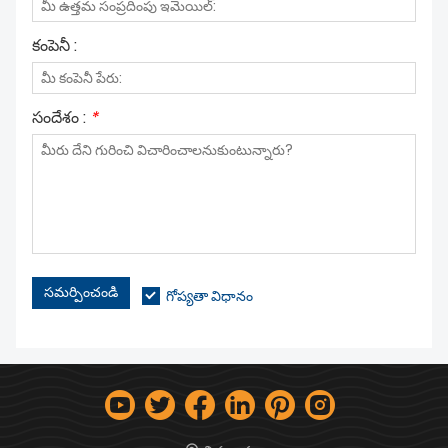
కంపెనీ :
సందేశం :
*
సమర్పించండి
గోప్యతా విధానం