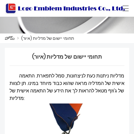
Català
Български
বাংলা ভাষার
العربية
תחומי יישום של מדליות (איור)
>
హోమ్
תחומי יישום של מדליות (איור)
హోమ్
ఉత్పత్తులు
מדליות ניתנות כעת לניצחונות, סמל לתפארת. התאמה
אישית של המדליה מראה שהוא כבוד מיוחד במינו. תן לצוות
వర్క్‌షాప్
של ג'וזף מטאל להראות לך את הידע של התאמה אישית של
మా గురించి
מדליות:
మమ్మల్ని సంప్రదించండి
ఉత్పత్తి కేటలాగ్