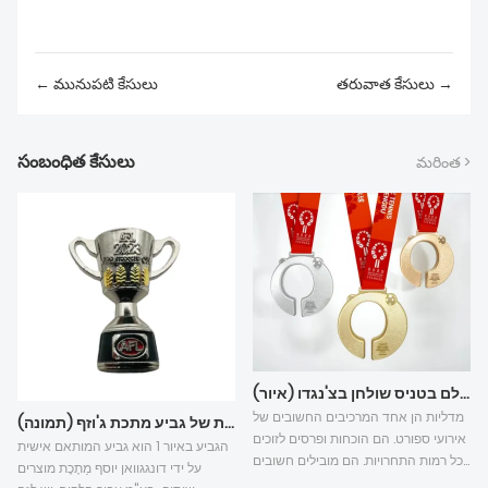
← మునుపటి కేసులు
తరువాత కేసులు →
సంబంధిత కేసులు
మరింత >
תוכנית עיצוב מדליות של אליפות העולם בטניס שולחן בצ'נגדו (איור)
מדליות הן אחד המרכיבים החשובים של
מארז מותאם אישית של גביע מתכת ג'וזף (תמונה)
אירועי ספורט. הם הוכחות ופרסים לזוכים
הגביע באיור 1 הוא גביע המותאם אישית
בכל רמות התחרויות. הם מובילים חשובים
על ידי דונגגוואן יוסף מַתֶכֶת מוצרים
לקידום רוח הספורט ולהדגיש את