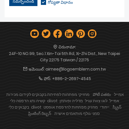
సమర్పించండి
గోప్యతా విధానం
చిరునామా:
24F-10 NO.99, Sec.1 Xin-Tai 5th Rd, Xi-Zhi Dist., New Taipei
City 22175 Taiwan / 22175
ఇమెయిల్:
aimee@logoemblem.com.tw
ఫోన్:
+886-2-2697-4545
אמייל
పోటీ పతకం
מחזיקי מפתחות לפתיחת בקבוקים לקידום מכירות
כלי divot אמייל
לוגו צוות עגיל
מדליה ופותחן
קשיח ותג הדפסה
స్క్రీన్
כלי divot ייחודי
מחזיק מפתחות להדפסת אופסט
בקבוקים
סמני גולף מותאמים אישית
ప్రింటింగ్ రిబ్బన్