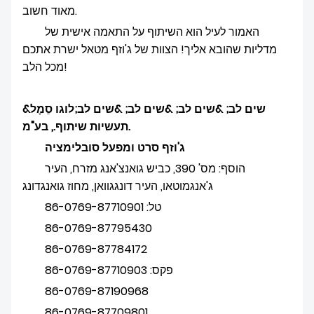
מאוד חשוב.
האמור לעיל הוא השיתוף על התאמה אישית של
מדליות שהובא אליך! הצוות של ג'וזף מטאל ישרת אתכם
מכל הלב!
&שים לב; &שים לב; &שים לב; &שים לב;לוגו סֵמֶל
תעשיות שיתוף., בע"מ.
ג'וזף סרט ומפעל סובלימציה
הוסף: מס' 390, כביש גואנצ'אנג מזרח, העיר
ג'אנגמוטאו, העיר דונגגוואן, מחוז גואנגדונג
טל: 86-0769-87710901
86-0769-87795430
86-0769-87784172
פקס: 86-0769-87710903
86-0769-87190968
86-0769-87709801