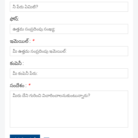
ఫోన్:
ఇమెయిల్ :
*
కంపెనీ :
సందేశం :
*