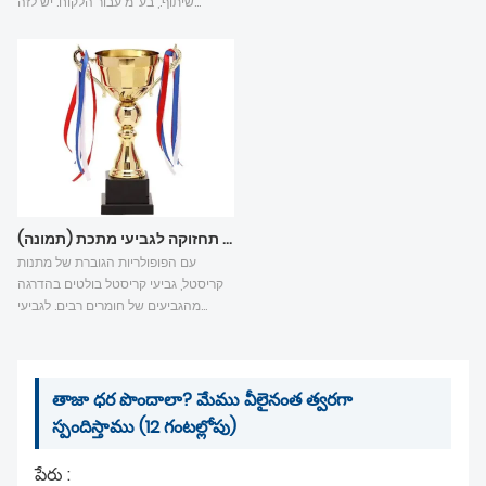
שיתוף., בע"מ עבור הלקוח. יש לזה
המאפיינים התרבותיים של העיר
משמעות מאוד חשובה. הלקוח דיבר
המארחת. עיצוב המדליות של אליפות
מאוד על עיצוב המוצר וייצורו של ג'וזף
העולם בטניס שולחן בצ'נגדו מבוסס על
מתכת.
המאפיינים של מדליות אליפות העולם
בטניס שולחן קודמות, בשילוב עם
הדרישות הרלוונטיות של ה-ITTF ושל
איגוד טניס השולחן של סין, עם הרעיון של
"יצירתיות חדשנית, חיוניות ספורטיבית,
ציוויליזציה סינית, וחותמת צ'נגדו",
ועבודה קשורה מתבצעת מממדים של
מאפייני פרויקט התחרות, תדמית העיר,
שיתוף עצות תחזוקה לגביעי מתכת (תמונה)
תקשורת בינלאומית וביטוי תרבותי
עם הפופולריות הגוברת של מתנות
טיאנפו.
קריסטל, גביעי קריסטל בולטים בהדרגה
מהגביעים של חומרים רבים. לגביעי
קריסטל מלאכותיים יש את היתרון שהם
צלולים, והצורות שלהם יכולות להגיע
בעצם לצורה של גביעי מתכת (גביעי
קריסטל עשויים כולם מדמויות
తాజా ధర పొందాలా? మేము వీలైనంత త్వరగా
גיאומטריות, בניגוד ממתכת שניתן ליצוק
స్పందిస్తాము (12 గంటల్లోపు)
וליצוק, כך שלא ניתן ליצור צורות
מופשטות מדי). , גביעי תחרות רבים
పేరు :
משתמשים בגביעי קריסטל.