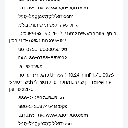
אתר אינטרנט: www.סֵמֶל-סֵמֶל.com
דוא"ל:סֵמֶל@סֵמֶל-סֵמֶל.com
גדול שָׁעָה תַעֲשִׂיָתִי שיתוף., בע"מ
הוסף: אזור התעשייה לנטננג, ג'ין-דו טאון גאו-יאו סיטי
ג'או-צ'ינג מחוז גואנג-דונג בסין
טל: 86-0758-8500058
FAC: 86-0758-8516192
משרד טייוואן
הוסף: （פרגלורי U-העיר）חדר 10,24F לא.99,ס"ק.1
שין-טאי 5th מחקר ופיתוח,שי-ז'י Dist.חָדָשׁ TaiPei עִיר
22175 טייוואן
טל: 886-2-26974545
פקס: 886-2-26974548
אתר אינטרנט: www.סֵמֶל-סֵמֶל.com
דוא"ל:סֵמֶל@סֵמֶל-סֵמֶל.com