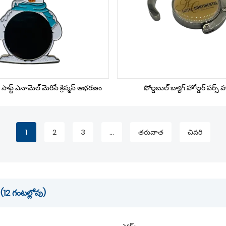
డ్ సాఫ్ట్ ఎనామెల్ మెరిసే క్రిస్మస్ ఆభరణం
ఫోల్డబుల్ బ్యాగ్ హోల్డర్ పర్స్ హ
1
2
3
...
తరువాత
చివరి
12 గంటల్లోపు)