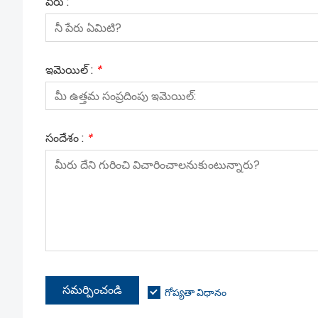
పేరు :
ఇమెయిల్ :
*
సందేశం :
*
సమర్పించండి
గోప్యతా విధానం