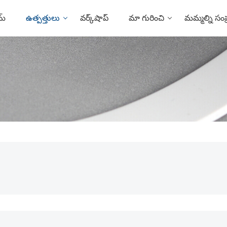
మ్
ఉత్పత్తులు
వర్క్‌షాప్
మా గురించి
మమ్మల్ని సంప