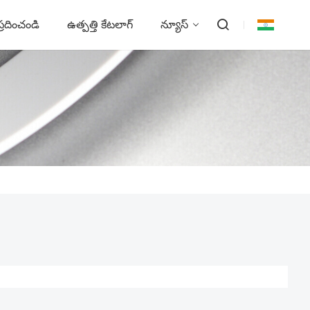
్రదించండి
ఉత్పత్తి కేటలాగ్
న్యూస్