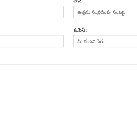
ఫోన్:
కంపెనీ :