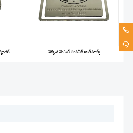
్యాంగర్
చెక్కిన మెటల్ సావనీర్ బుక్‌మార్క్