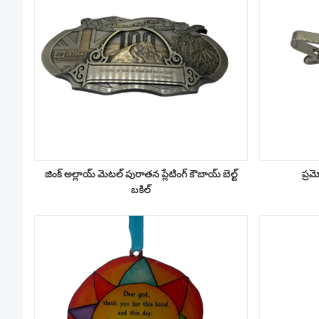
జింక్ అల్లాయ్ మెటల్ పురాతన ప్లేటింగ్ కౌబాయ్ బెల్ట్
ప్రమో
బకిల్