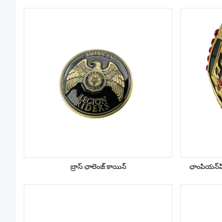
బ్రాస్ ఛాలెంజ్ కాయిన్
ఛాంపియన్‌షిప