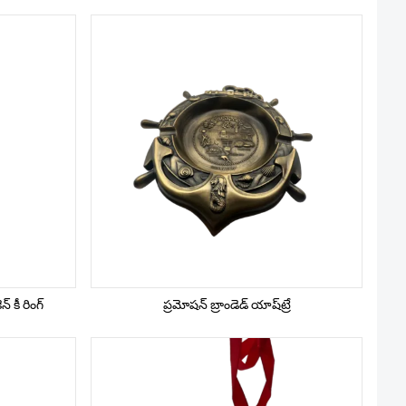
్ కీ రింగ్
ప్రమోషన్ బ్రాండెడ్ యాష్‌ట్రే