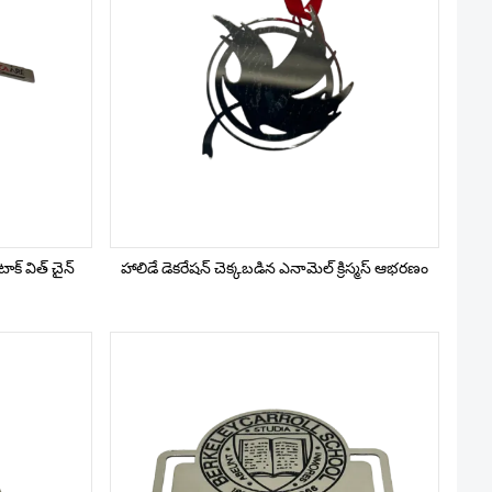
 టాక్ విత్ చైన్
హాలిడే డెకరేషన్ చెక్కబడిన ఎనామెల్ క్రిస్మస్ ఆభరణం