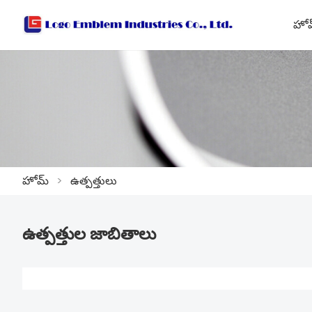
హో
హోమ్
>
ఉత్పత్తులు
ఉత్పత్తుల జాబితాలు