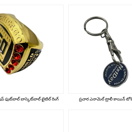
్ ఫుట్‌బాల్ బాస్కెట్‌బాల్ టైటిల్ రింగ్
ప్రచార ఎనామెల్ ట్రాలీ కాయిన్ టోకెన