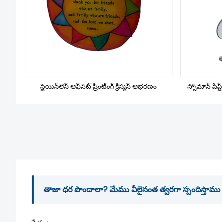
స్టెయిన్‌లెస్ ఆఫ్‌సెట్ ప్రింటింగ్ క్రిస్మస్ ఆభరణం
స్నోమాన్ షేప్
తాజా ధర పొందాలా? మేము వీలైనంత త్వరగా స్పందిస్తాము (