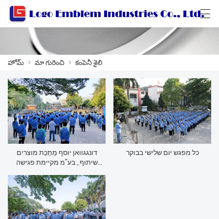
العربية
বাংলা ভাষার
Български
Català
హోమ్
>
మా గురించి
>
కంపెనీ శైలి
హోమ్
ఉత్పత్తులు
వర్క్‌షాప్
כל מפגש יום שלישי בבוקר
דונגגוואן יוסף מַתֶכֶת מוצרים
మా గురించి
שיתוף., בע"מ מקיימת פגישה
שבועית של כל המפעל בכל יום
మమ్మల్ని సంప్రదించండి
שלישי בשעה 7:30 בבוקר.
ఉత్పత్తి కేటలాగ్