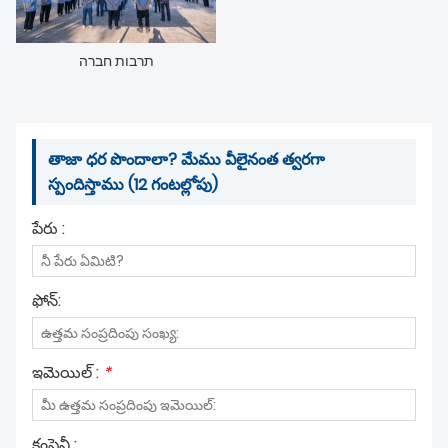
న్యూస్
תרבות חברה
తాజా ధర పొందాలా? మేము వీలైనంత త్వరగా
స్పందిస్తాము (12 గంటల్లోపు)
పేరు :
ఫోన్:
ఇమెయిల్ :
*
కంపెనీ :