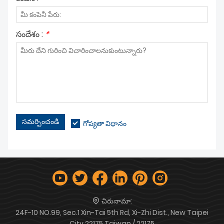
సందేశం :
*
సమర్పించండి
గోప్యతా విధానం
చిరునామా:
24F-10 NO.99, Sec.1 Xin-Tai 5th Rd, Xi-Zhi Dist., New Taipei
City 22175 Taiwan / 22175