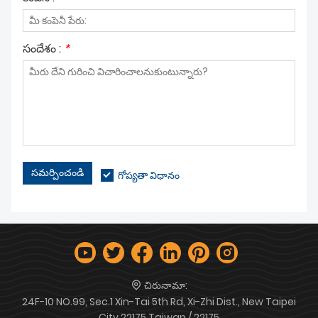
సందేశం :
*
సమర్పించండి
గోప్యతా విధానం
చిరునామా:
24F-10 NO.99, Sec.1 Xin-Tai 5th Rd, Xi-Zhi Dist., New Taipei
City 22175 Taiwan / 22175