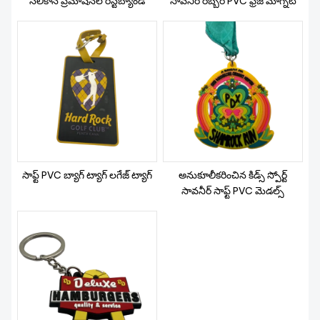
సిలికాన్ ప్రమోషనల్ రిస్ట్‌బ్యాండ్
సావనీర్ రబ్బర్ PVC ఫ్రిజ్ మాగ్నెట్
న్యూస్
సాఫ్ట్ PVC బ్యాగ్ ట్యాగ్ లగేజ్ ట్యాగ్
అనుకూలీకరించిన కిడ్స్ స్పోర్ట్
సావనీర్ సాఫ్ట్ PVC మెడల్స్