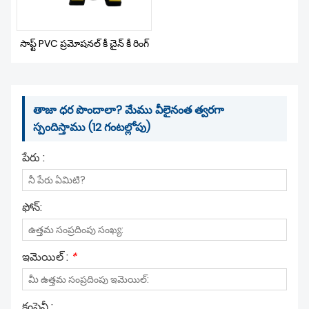
సాఫ్ట్ PVC ప్రమోషనల్ కీ చైన్ కీ రింగ్
తాజా ధర పొందాలా? మేము వీలైనంత త్వరగా
స్పందిస్తాము (12 గంటల్లోపు)
పేరు :
ఫోన్:
ఇమెయిల్ :
*
కంపెనీ :