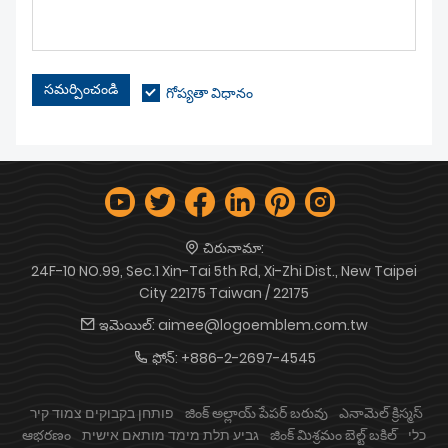
సమర్పించండి
గోప్యతా విధానం
చిరునామా:
24F-10 NO.99, Sec.1 Xin-Tai 5th Rd, Xi-Zhi Dist., New Taipei
City 22175 Taiwan / 22175
ఇమెయిల్:
aimee@logoemblem.com.tw
ఫోన్:
+886-2-2697-4545
פותחן בקבוקים צמוד קיר
జింక్ అల్లాయ్ పేపర్ బరువు
ఎనామెల్ క్రిస్మస్
ఆభరణం
גביע תלת מימד מותאם אישית
జింక్ మిశ్రమం బెల్ట్ బకిల్
כלי