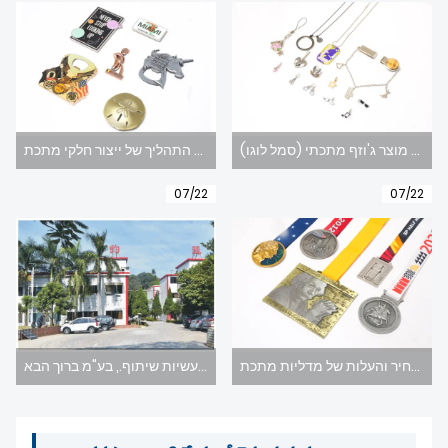
న్యూస్
תהליך התאמה אישית של מוצר ג'וזף מתכתי (סמל לוגו).
ניתוח זרימת התהליך של ייצור חלקי מתכת
07/22
07/22
מה ישפיע על המחיר והעלות של מדליות מתכת
לוגו סֵמֶל תעשיות שיתוף., בע"מ ברוך הבא