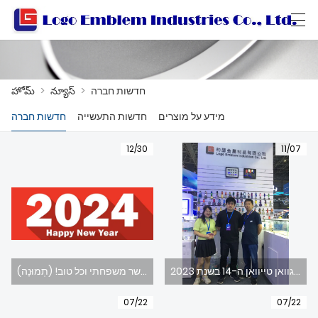
العربية
বাংলা ভাষার
Български
Català
హోమ్
>
న్యూస్
>
חדשות חברה
מידע על מוצרים
חדשות התעשייה
חדשות חברה
హోమ్
12/30
11/07
ఉత్పత్తులు
వర్క్‌షాప్
మా గురించి
మమ్మల్ని సంప్రదించండి
חדשנות ומתפתחת כדי להוביל את העתיד, ג'וזף מוצרי מתכת בע"מ השתתפה בתערוכת המוצרים המפורסמים של דונגגוואן טייוואן ה-14 בשנת 2023
יוסף מטאל מאחל לכל הלקוחות והחברים מבית ומחוץ: שנה טובה, בריאות ובטיחות, אושר משפחתי וכל טוב! (תְמוּנָה)
ఉత్పత్తి కేటలాగ్
07/22
07/22