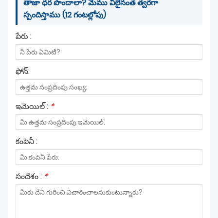
తాజా ధర పొందాలా? మేము వీలైనంత త్వరగా
స్పందిస్తాము (12 గంటల్లోపు)
పేరు :
ఫోన్:
ఇమెయిల్ :
*
కంపెనీ :
సందేశం :
*