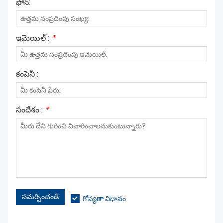
ఫోన్:
ఇమెయిల్ :
*
కంపెనీ :
సందేశం :
*
సమర్పించండి
గోప్యతా విధానం