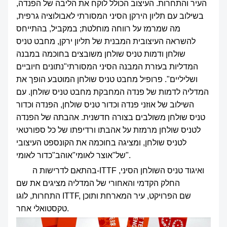
העיר והתחרות. העיצוב הכולל לוקח את הליבה של הפנדה,
בשילוב עם תליון הירקן הסיני המסורתי לאבולוציה גרפית,
מה שמרמז על רווחה מוחלטת; במקביל, בהתייחס
להשראה העיצובית המבנית של תליון ירקן, מחבט טניס
שולחן ודמות טניס שולחן משובצים בחוכמה במבנה
המדליות בעזרת המבנה הסיני המסורתי"נתונים חיוביים
ושליליים". פרופיל מחבט טניס שולחן המוטבע הופך את
המדליה לדמות של פנדה המחבקת מחבט טניס שולחן. עם
השילוב של אוזני פנדה וכדור טניס שולחן, הפנדה וכדור
טניס שולחן משולבים בצורה חדשנית. אהבתה של הפנדה
לטניס שולחן מרמזת על אהבתו ורדיפתו של כל ספורטאי
לטניס שולחן, ומציגה בחוכמה את הקונספט העיצובי
של"אוצר לאומי"אוהב"כדור לאומי".
בהתאם לדרישות ה-ITTF ואיגוד טניס השולחן הסיני,
החלק הקדמי והאחורי של המדליה מציגים את שם
התחרות, לוגו ITTF, שם הפרויקט, עיר המארחת ותוכן
טקסטואלי אחר.