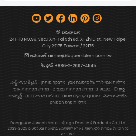
చిరునామా:
24F-10 NO.99, Sec.1 Xin-Tai 5th Rd, Xi-Zhi Dist., New Taipei
City 22175 Taiwan / 22175
ఇమెయిల్:
aimee@logoemblem.com.tw
ఫోన్:
+886-2-2697-4545
מדליות אמייל רך של סגסוגת אבץ
מדבקה פותחן
సాఫ్ట్ PVC కీ చైన్
ID కార్డ్
בקבוקים
מחזיק מפתחות נצנצים
מחזיק מפתחות אופי
సవాలు నాణెం
פותחן בקבוקים שטוח
מדליות אמייל רכות
లాన్యార్డ్
מדליית פרס הספורט
Dongguan Joseph Metallic(Logo Emblem) Products Co., Ltd.
2023-2025 כל הזכויות שמורות. ללא רשות, נא לא להשתמש בתמונות ובטקסטים
באתר זה!