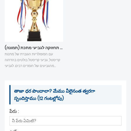
מתכת.
שיתוף עצות תחזוקה לגביעי מתכת (תמונה)
עם הפופולריות הגוברת של מתנות
קריסטל, גביעי קריסטל בולטים בהדרגה
מהגביעים של חומרים רבים. לגביעי
קריסטל מלאכותיים יש את היתרון שהם
צלולים, והצורות שלהם יכולות להגיע
בעצם לצורה של גביעי מתכת (גביעי
קריסטל עשויים כולם מדמויות
తాజా ధర పొందాలా? మేము వీలైనంత త్వరగా
גיאומטריות, בניגוד ממתכת שניתן ליצוק
స్పందిస్తాము (12 గంటల్లోపు)
וליצוק, כך שלא ניתן ליצור צורות
מופשטות מדי). , גביעי תחרות רבים
పేరు :
משתמשים בגביעי קריסטל.