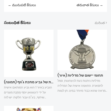
← మునుపటి కేసులు
తరువాత కేసులు →
సంబంధిత కేసులు
మరింత >
תחומי יישום של מדליות (איור)
מדליות ניתנות כעת לניצחונות, סמל
מארז מותאם אישית של גביע מתכת ג'וזף (תמונה)
לתפארת. התאמה אישית של המדליה
הגביע באיור 1 הוא גביע המותאם אישית
מראה שהוא כבוד מיוחד במינו. תן לצוות
על ידי דונגגוואן יוסף מַתֶכֶת מוצרים
של ג'וזף מטאל להראות לך את הידע של
שיתוף., בע"מ עבור הלקוח. יש לזה
התאמה אישית של מדליות:
משמעות מאוד חשובה. הלקוח דיבר
מאוד על עיצוב המוצר וייצורו של ג'וזף