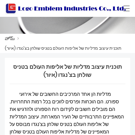
Català
Български
বাংলা ভাষার
العربية
హోమ్
>
תוכנית עיצוב מדליות של אליפות העולם בטניס שולחן בצ'נגדו (איור)
హోమ్
תוכנית עיצוב מדליות של אליפות העולם בטניס
ఉత్పత్తులు
שולחן בצ'נגדו (איור)
వర్క్‌షాప్
מדליות הן אחד המרכיבים החשובים של אירועי
మా గురించి
ספורט. הם הוכחות ופרסים לזוכים בכל רמות התחרויות.
הם מובילים חשובים לקידום רוח הספורט ולהדגיש את
మమ్మల్ని సంప్రదించండి
המאפיינים התרבותיים של העיר המארחת. עיצוב המדליות
של אליפות העולם בטניס שולחן בצ'נגדו מבוסס על
ఉత్పత్తి కేటలాగ్
המאפיינים של מדליות אליפות העולם בטניס שולחן