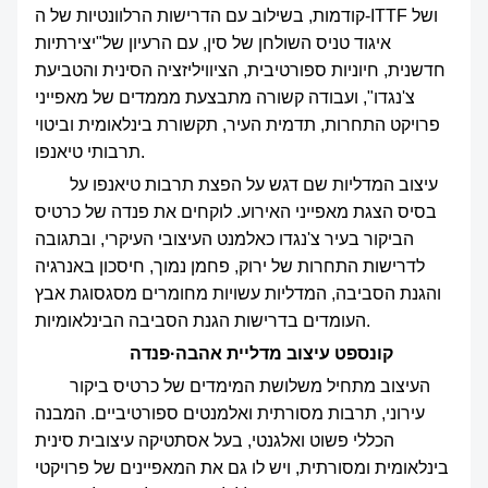
న్యూస్
קודמות, בשילוב עם הדרישות הרלוונטיות של ה-ITTF ושל
איגוד טניס השולחן של סין, עם הרעיון של"יצירתיות
חדשנית, חיוניות ספורטיבית, הציוויליזציה הסינית והטביעת
צ'נגדו", ועבודה קשורה מתבצעת מממדים של מאפייני
פרויקט התחרות, תדמית העיר, תקשורת בינלאומית וביטוי
תרבותי טיאנפו.
עיצוב המדליות שם דגש על הפצת תרבות טיאנפו על
בסיס הצגת מאפייני האירוע. לוקחים את פנדה של כרטיס
הביקור בעיר צ'נגדו כאלמנט העיצובי העיקרי, ובתגובה
לדרישות התחרות של ירוק, פחמן נמוך, חיסכון באנרגיה
והגנת הסביבה, המדליות עשויות מחומרים מסגסוגת אבץ
העומדים בדרישות הגנת הסביבה הבינלאומיות.
קונספט עיצוב מדליית אהבה·פנדה
העיצוב מתחיל משלושת המימדים של כרטיס ביקור
עירוני, תרבות מסורתית ואלמנטים ספורטיביים. המבנה
הכללי פשוט ואלגנטי, בעל אסתטיקה עיצובית סינית
בינלאומית ומסורתית, ויש לו גם את המאפיינים של פרויקטי