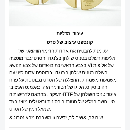
עיבודי מדליות
קונספט עיצוב של סרט
על מנת להבטיח את אחדות הדימוי הוויזואלי של
אליפות העולם בטניס שולחן בצ'נגדו, הסרט עבר מוטציה
בצבע הראשי כתום-אדום של צבע הנושא VI של אליפות
העולם בטניס שולחן בצ'נגדו, בתוספת אדום סיני עם
משמעות משמחת . ההצללה של הסרט מבוססת על פרח
ההיביסקוס, הלוגו של הטורניר הזה, כאלמנט העיצובי
העיקרי. בהתאם לדרישות ה-ITTF ואיגוד טניס השולחן של
סין, השם המלא של הטורניר בסינית ובאנגלית מוצג בצד
שמאל וימין של הסרט.
&שים לב; &שים לב; ידיעה זו מועברת מהאינטרנט