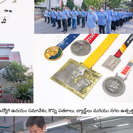
ియు ఉద్యోగి ఉదయం సమావేశం, కొన్ని పతకాలు, బ్యాడ్జ్‌లు మరియు నగల ఉత్పత్