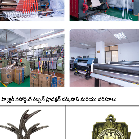
్ ఫ్యాక్టరీ సపోర్టింగ్ రిబ్బన్ ప్రొడక్షన్ వర్క్‌షాప్ మరియు పరికరాలు