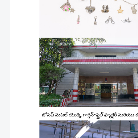
జోసెఫ్ మెటల్ యొక్క గార్డెన్-స్టైల్ ఫ్యాక్టరీ మర