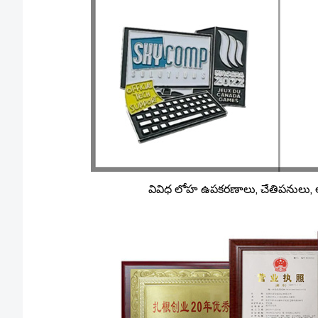
వివిధ లోహ ఉపకరణాలు, చేతిపనులు, అల