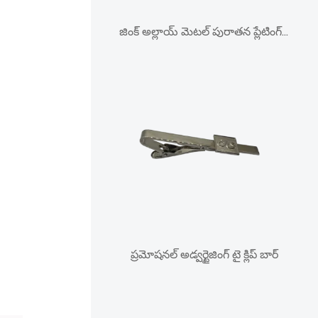
జింక్ అల్లాయ్ మెటల్ పురాతన ప్లేటింగ్ కౌబాయ్ బెల్ట్ బకిల్
ప్రమోషనల్ అడ్వర్టైజింగ్ టై క్లిప్ బార్