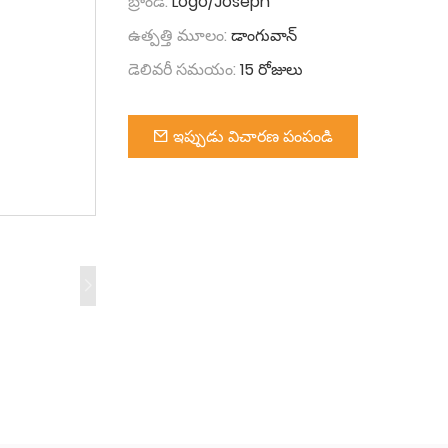
బ్రాండ్:
Logo/Joseph
ఉత్పత్తి మూలం:
డాంగువాన్
డెలివరీ సమయం:
15 రోజులు
ఇప్పుడు విచారణ పంపండి