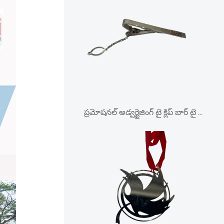
ప్రమోషనల్ అడ్వర్టైజింగ్ టై క్లిప్ బార్ టై టాక్ విత్ చైన్