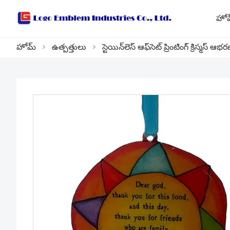
హో
హోమ్
>
ఉత్పత్తులు
>
స్టెయిన్‌లెస్ ఆఫ్‌సెట్ ప్రింటింగ్ క్రిస్మస్ ఆభ