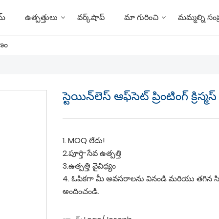
మ్
ఉత్పత్తులు
వర్క్‌షాప్
మా గురించి
మమ్మల్ని సంప
రణం
స్టెయిన్‌లెస్ ఆఫ్‌సెట్ ప్రింటింగ్ క్రి
1. MOQ లేదు!
2.పూర్తి-సేవ ఉత్పత్తి
3.ఉత్పత్తి వైవిధ్యం
4. ఓపికగా మీ అవసరాలను వినండి మరియు తగిన సి
అందించండి.