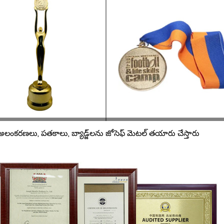
ంకరణలు, పతకాలు, బ్యాడ్జ్‌లను జోసెఫ్ మెటల్ తయారు చేస్తారు