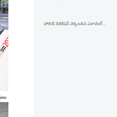
హాలిడే డెకరేషన్ చెక్కబడిన ఎనామెల్ క్రిస్మస్ ఆభరణం
తులు