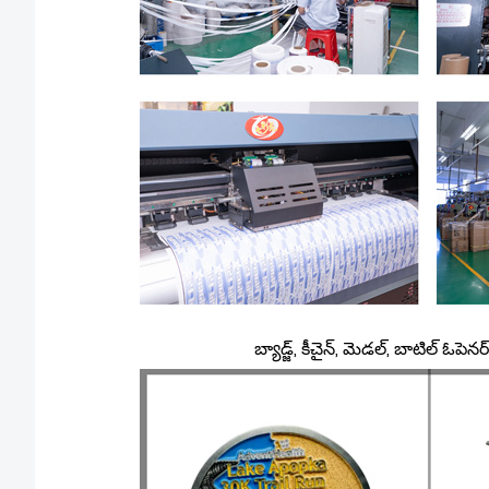
బ్యాడ్జ్, కీచైన్, మెడల్, బాటిల్ ఓపెనర