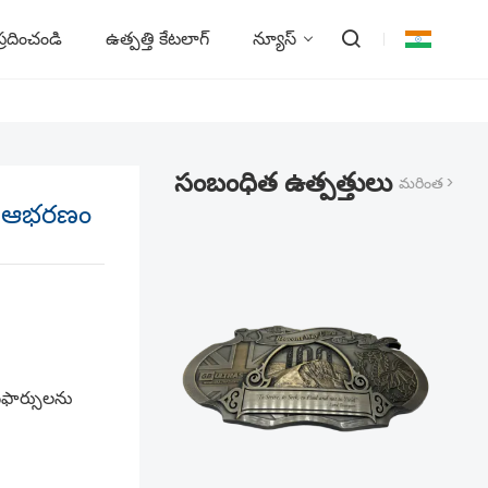
్రదించండి
ఉత్పత్తి కేటలాగ్
న్యూస్
సంబంధిత ఉత్పత్తులు
మరింత >
స్మస్ ఆభరణం
ఫార్సులను