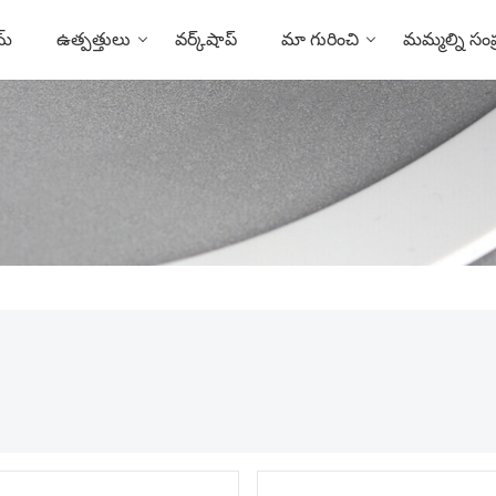
మ్
ఉత్పత్తులు
వర్క్‌షాప్
మా గురించి
మమ్మల్ని సంప