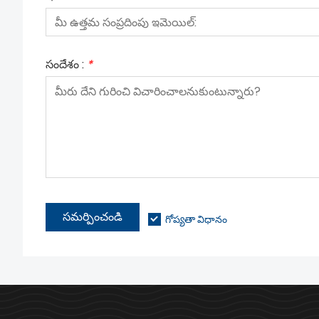
సందేశం :
*
సమర్పించండి
గోప్యతా విధానం