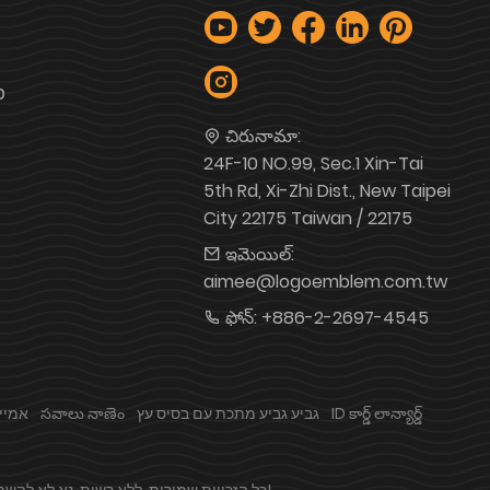
פ
చిరునామా:
24F-10 NO.99, Sec.1 Xin-Tai
5th Rd, Xi-Zhi Dist., New Taipei
City 22175 Taiwan / 22175
ఇమెయిల్:
aimee@logoemblem.com.tw
ఫోన్:
+886-2-2697-4545
ID కార్డ్ లాన్యార్డ్
גביע גביע מתכת עם בסיס עץ
సవాలు నాణెం
כלי divot אמ