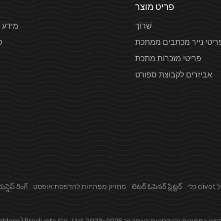
פריט מוצר
שְׁרוֹך
מידע 
ריטי נייר מכתבים ממתכת
ס
פריטי מזכרות מתכת
אביזרים לקבוצת ספורט
ייל
లెటర్ ఓపెనర్ స్లిట్టర్
מחזיק מפתחות להדפסת אופסט
్షిప్ రింగ్