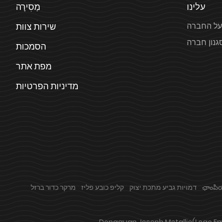
עלינו
מְסִירָה
על החברה
שירות צוות
גנון חברה
הסמכות
מפת אתר
מדיניות הפרטיות
ఛాంపియన
דמויות גביע מתכת יצוק
קליפ כובע פליז
מרקר כדור ברזל