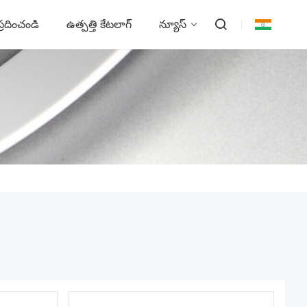
్రదించండి
ఉత్పత్తి కేటలాగ్
న్యూస్