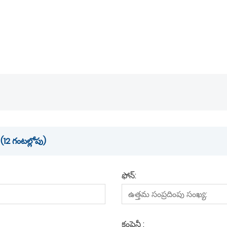
12 గంటల్లోపు)
ఫోన్:
కంపెనీ :