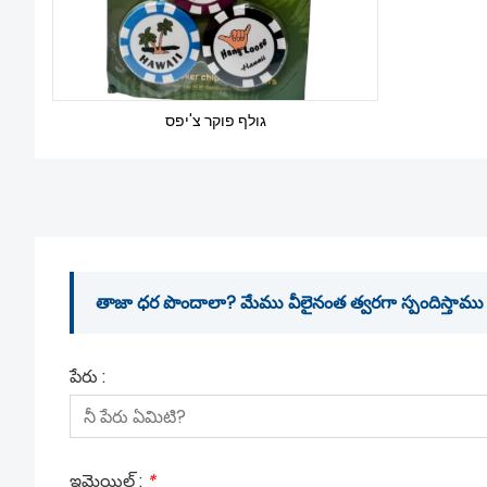
גולף פוקר צ'יפס
తాజా ధర పొందాలా? మేము వీలైనంత త్వరగా స్పందిస్తాము (
పేరు :
ఇమెయిల్ :
*