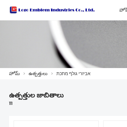
హో
אביזרי גולף מתכת
>
ఉత్పత్తులు
>
హోమ్
ఉత్పత్తుల జాబితాలు
111