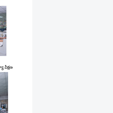
య వీక్షణ