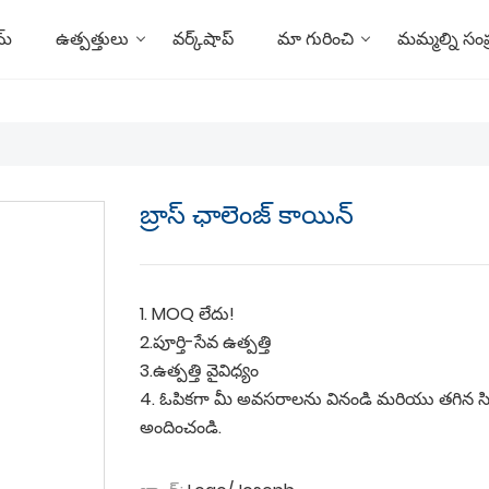
మ్
ఉత్పత్తులు
వర్క్‌షాప్
మా గురించి
మమ్మల్ని సంప
బ్రాస్ ఛాలెంజ్ కాయిన్
1. MOQ లేదు!
2.పూర్తి-సేవ ఉత్పత్తి
3.ఉత్పత్తి వైవిధ్యం
4. ఓపికగా మీ అవసరాలను వినండి మరియు తగిన సి
అందించండి.