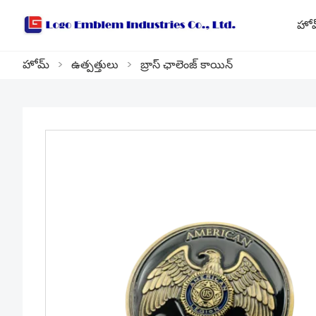
హో
హోమ్
>
ఉత్పత్తులు
>
బ్రాస్ ఛాలెంజ్ కాయిన్