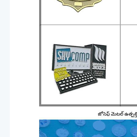
జోసెఫ్ మెటల్ ఉత్పత్తి 