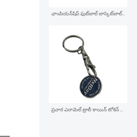
ఛాంపియన్‌షిప్ ఫుట్‌బాల్ బాస్కెట్‌బాల్ టైటిల్ రింగ్
ప్రచార ఎనామెల్ ట్రాలీ కాయిన్ టోకెన్ కీ రింగ్