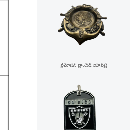
ప్రమోషన్ బ్రాండెడ్ యాష్‌ట్రే