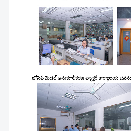
జోసెఫ్ మెడల్ అనుకూలీకరణ ఫ్యాక్టరీ కార్యాలయ భవనం