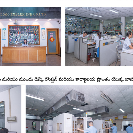
 మరియు ముందు డెస్క్ రిసెప్షన్ మరియు కార్యాలయ ప్రాంతం యొక్క బాహ్