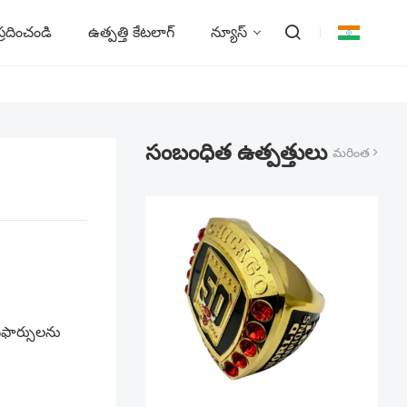
్రదించండి
ఉత్పత్తి కేటలాగ్
న్యూస్
సంబంధిత ఉత్పత్తులు
మరింత >
ఫార్సులను