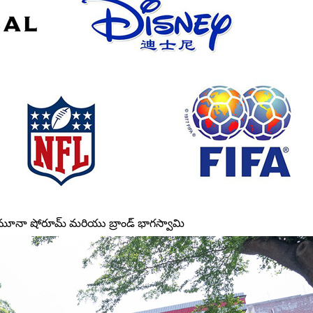
నమూనా షోరూమ్ మరియు బ్రాండ్ భాగస్వామి