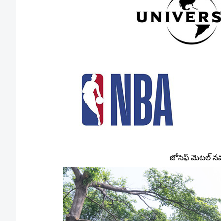
జోసెఫ్ మెటల్ 