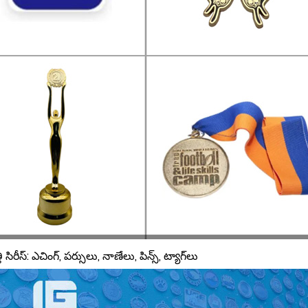
సిరీస్: ఎచింగ్, పర్సులు, నాణేలు, పిన్స్, ట్యాగ్‌లు