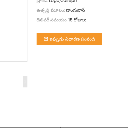
బ్రాండ్:
Logo/Joseph
ఉత్పత్తి మూలం:
డాంగువాన్
డెలివరీ సమయం:
15 రోజులు
ఇప్పుడు విచారణ పంపండి